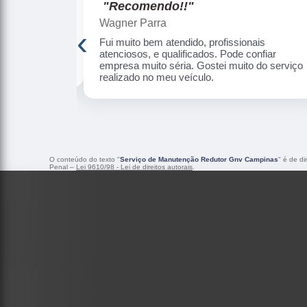
"Recomendo!!"
Wagner Parra
‹
de, informar o
Fui muito bem atendido, profissionais
Serviço de
atenciosos, e qualificados. Pode confiar
empresa muito séria. Gostei muito do serviço
realizado no meu veículo.
O conteúdo do texto "
Serviço de Manutenção Redutor Gnv Campinas
" é de di
Penal –
Lei 9610/98 - Lei de direitos autorais
.