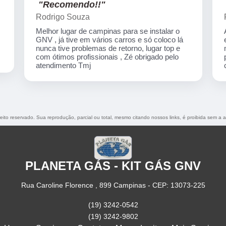
"Recomendo!!"
Rodrigo Souza
Melhor lugar de campinas para se instalar o
GNV , já tive em vários carros e só coloco lá
nunca tive problemas de retorno, lugar top e
com ótimos profissionais , Zé obrigado pelo
atendimento Tmj
reito reservado. Sua reprodução, parcial ou total, mesmo citando nossos links, é proibida sem a a
PLANETA GÁS - KIT GÁS GNV
Rua Caroline Florence , 899 Campinas - CEP: 13073-225
(19) 3242-0542
(19) 3242-9802