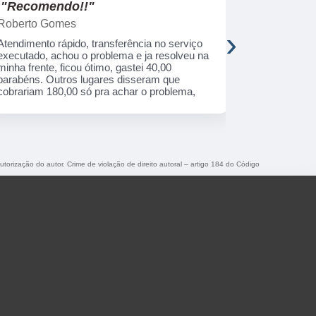
"Recomendo!!"
"Recome
Roberto Gomes
Henrique 
›
Atendimento rápido, transferência no serviço
Uma empresa
executado, achou o problema e ja resolveu na
correto que 
minha frente, ficou ótimo, gastei 40,00
primeira qua
parabéns. Outros lugares disseram que
cobrariam 180,00 só pra achar o problema,
utorização do autor. Crime de violação de direito autoral – artigo 184 do Código