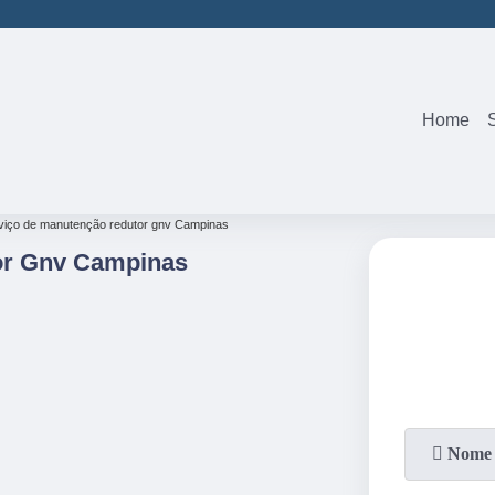
(19)
3242-05
Home
viço de manutenção redutor gnv Campinas
or Gnv Campinas