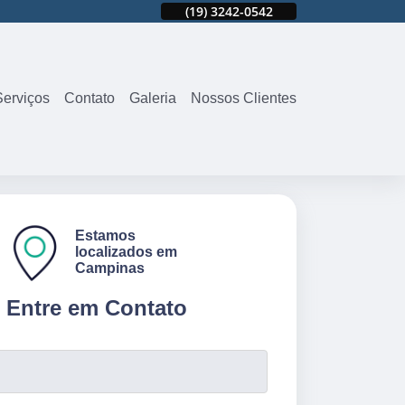
42
(19)
3242-9802
(19)
3242-0542
(19)
3242-9802
Serviços
Contato
Galeria
Nossos Clientes
Estamos
localizados em
Campinas
Entre em Contato