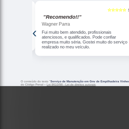
☆☆☆☆☆
☆☆☆☆☆
5
"Recomendo!!"
Wagner Parra
‹
de, informar o
Fui muito bem atendido, profissionais
Serviço de
atenciosos, e qualificados. Pode confiar
empresa muito séria. Gostei muito do serviço
realizado no meu veículo.
O conteúdo do texto "
Serviço de Manutenção em Gnv de Empilhadeira Vinhe
do Código Penal –
Lei 9610/98 - Lei de direitos autorais
.