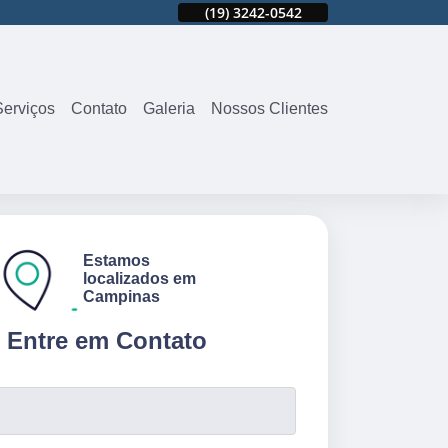
42
(19)
3242-9802
(19)
3242-0542
(19)
3242-9802
Serviços
Contato
Galeria
Nossos Clientes
Estamos
localizados em
Campinas
Entre em Contato