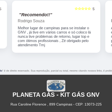
☆☆☆☆☆
5
5
"Recomendo!!"
Rodrigo Souza
Melhor lugar de campinas para se instalar o
GNV , já tive em vários carros e só coloco lá
nunca tive problemas de retorno, lugar top e
com ótimos profissionais , Zé obrigado pelo
atendimento Tmj
do
" é de direito reservado. Sua reprodução, parcial ou total, mesmo citando nossos links, é proib
PLANETA GÁS - KIT GÁS GNV
Rua Caroline Florence , 899 Campinas - CEP: 13073-225