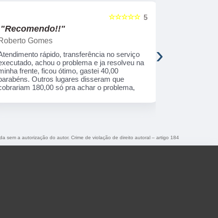
☆☆☆☆☆
5
"Recomendo!!"
"Recome
Roberto Gomes
Henrique 
›
Atendimento rápido, transferência no serviço
Uma empresa
executado, achou o problema e ja resolveu na
correto que 
minha frente, ficou ótimo, gastei 40,00
primeira qua
parabéns. Outros lugares disseram que
cobrariam 180,00 só pra achar o problema,
ida sem a autorização do autor. Crime de violação de direito autoral – artigo 184