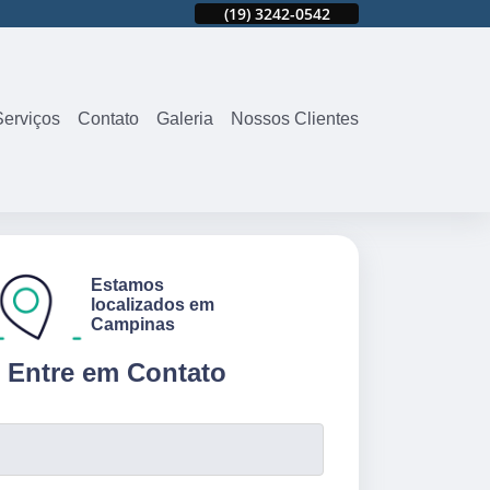
42
(19)
3242-9802
(19)
3242-0542
(19)
3242-9802
Serviços
Contato
Galeria
Nossos Clientes
Estamos
localizados em
Campinas
Entre em Contato