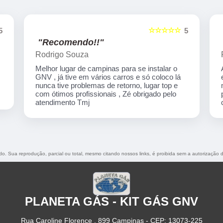
☆☆☆☆☆
5
5
"Recomendo!!"
Rodrigo Souza
Melhor lugar de campinas para se instalar o
GNV , já tive em vários carros e só coloco lá
nunca tive problemas de retorno, lugar top e
com ótimos profissionais , Zé obrigado pelo
atendimento Tmj
ado. Sua reprodução, parcial ou total, mesmo citando nossos links, é proibida sem a autorização 
PLANETA GÁS - KIT GÁS GNV
Rua Caroline Florence , 899 Campinas - CEP: 13073-225