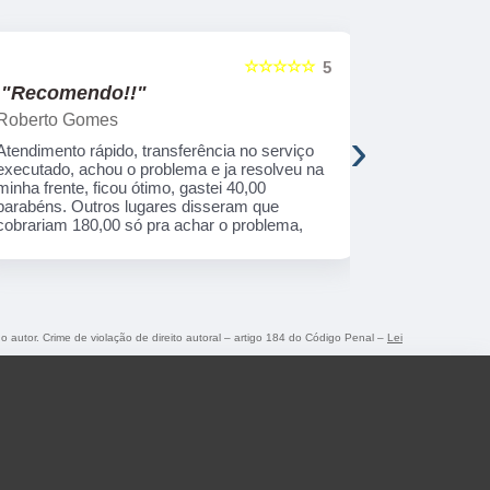
☆☆☆☆☆
5
"Recomendo!!"
"Recome
Roberto Gomes
Henrique 
›
Atendimento rápido, transferência no serviço
Uma empresa
executado, achou o problema e ja resolveu na
correto que 
minha frente, ficou ótimo, gastei 40,00
primeira qua
parabéns. Outros lugares disseram que
cobrariam 180,00 só pra achar o problema,
do autor. Crime de violação de direito autoral – artigo 184 do Código Penal –
Lei