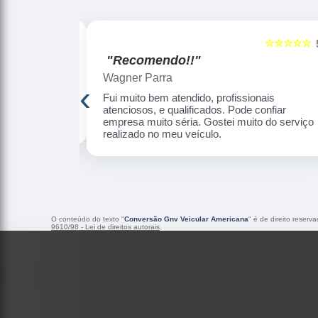
☆☆☆☆☆
☆☆☆☆☆
5
"Recomendo!!"
Wagner Parra
‹
de, informar o
Fui muito bem atendido, profissionais
Serviço de
atenciosos, e qualificados. Pode confiar
empresa muito séria. Gostei muito do serviço
realizado no meu veículo.
O conteúdo do texto "
Conversão Gnv Veicular Americana
" é de direito reserv
9610/98 - Lei de direitos autorais
.