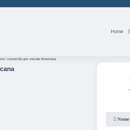
(19)
3242-05
Home
eira
conversão gnv veicular Americana
icana